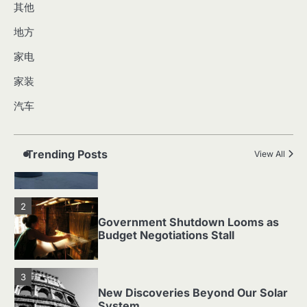
其他
地方
青岛以旧换新打破常规 今起上京东淘宝发补贴
4
家电
湖南：“以旧换新”激活国庆市场
5
家装
1
汽车
Tech Giants Face Antitrust Scrutiny:
Impact on the Tech Sector
Trending Posts
View All
2
Government Shutdown Looms as
Budget Negotiations Stall
3
New Discoveries Beyond Our Solar
System