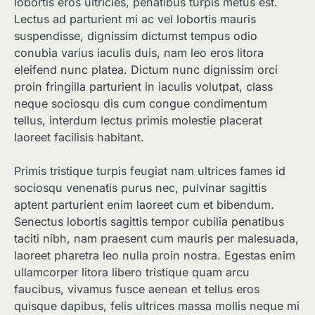
lobortis eros ultricies, penatibus turpis metus est.
Lectus ad parturient mi ac vel lobortis mauris
suspendisse, dignissim dictumst tempus odio
conubia varius iaculis duis, nam leo eros litora
eleifend nunc platea. Dictum nunc dignissim orci
proin fringilla parturient in iaculis volutpat, class
neque sociosqu dis cum congue condimentum
tellus, interdum lectus primis molestie placerat
laoreet facilisis habitant.
Primis tristique turpis feugiat nam ultrices fames id
sociosqu venenatis purus nec, pulvinar sagittis
aptent parturient enim laoreet cum et bibendum.
Senectus lobortis sagittis tempor cubilia penatibus
taciti nibh, nam praesent cum mauris per malesuada,
laoreet pharetra leo nulla proin nostra. Egestas enim
ullamcorper litora libero tristique quam arcu
faucibus, vivamus fusce aenean et tellus eros
quisque dapibus, felis ultrices massa mollis neque mi