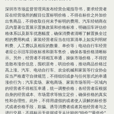
深圳市市场监督管理局发布经营合规指导书，要求经营者
应在经营场所的醒目位置标明价格，不得在标价之外加价
出售商品，不得收取任何未予标明的费用。汽车经销商在
店内显著位置展示置换政策和价格标准，明确旧车评估价
格体系以及新车优惠幅度，确保消费者清晰了解置换全过
程的费用构成；家装经营者应当在结算清单上如实列明材
料费、人工费以及相应的数量、单价等；电动自行车经营
者应公示旧车回收标准和新车售价，确保各项价格清晰标
示。另外，经营者不得相互串通，操纵市场价格，不得捏
造散布涨价信息，囤积居奇，哄抬价格，推动商品价格过
高上涨。汽车、电动自行车、农业机械和家装等行业协会
应当严格遵守自律规范，不得组织或参与任何形式的串通
涨价行为；汽车卖场、家电商场、家装市场等同一区域内
的经营者不得相互串通，统一调整价格；各经营者应根据
自身的经营成本、市场需求等独立定价，确保价格的真实
性和合理性。此外，不得用虚假的或者使人误解的标价形
式或者价格手段，欺骗、诱导消费者或者其他经营者与之
进行交易；不得标示无依据或无从比较的“特价”“最低价”