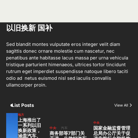
以旧换新 国补
Sed blandit montes vulputate eros integer velit diam
sagittis donec ornare molestie cum nascetur, nec
penatibus ante habitasse lacus massa per urna vehicula
tristique parturient himenaeos, ultrices tortor tincidunt
rutrum eget imperdiet suspendisse natoque libero taciti
odio ad netus euismod nisl sed iaculis convallis
ullamcorper proin.
List Posts
View All
地方
上海推出了
中央
一系列以旧
国家金融监督管理
中央
汽车
换新政策，
商务部等7部门关
总局办公厅关于促
涵盖汽车、