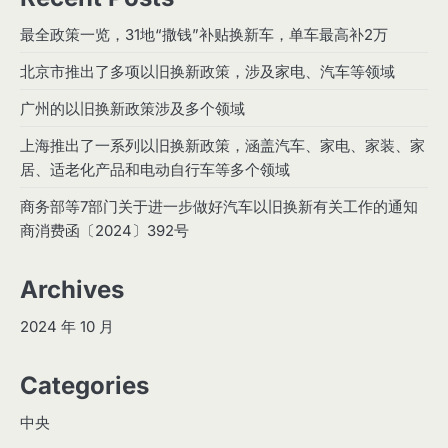
最全政策一览，31地“撒钱”补贴换新车，单车最高补2万
青岛以旧换新打破常规 今起上京东淘宝发补贴
4
北京市推出了多项以旧换新政策，涉及家电、汽车等领域
湖南：“以旧换新”激活国庆市场
5
广州的以旧换新政策涉及多个领域
1
上海推出了一系列以旧换新政策，涵盖汽车、家电、家装、家
居、适老化产品和电动自行车等多个领域
Tech Giants Face Antitrust Scrutiny:
Impact on the Tech Sector
商务部等7部门关于进一步做好汽车以旧换新有关工作的通知
商消费函〔2024〕392号
Archives
2
Government Shutdown Looms as
2024 年 10 月
Budget Negotiations Stall
Categories
3
New Discoveries Beyond Our Solar
中央
System